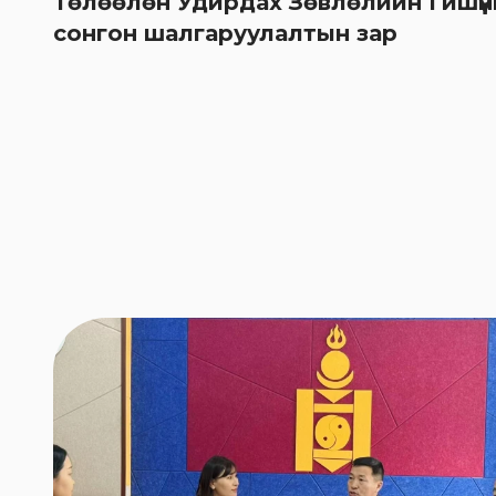
Төлөөлөн Удирдах Зөвлөлийн Гишүү
сонгон шалгаруулалтын зар