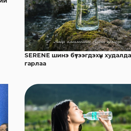
ний
SERENE шинэ бүтээгдэхүүн худалд
гарлаа