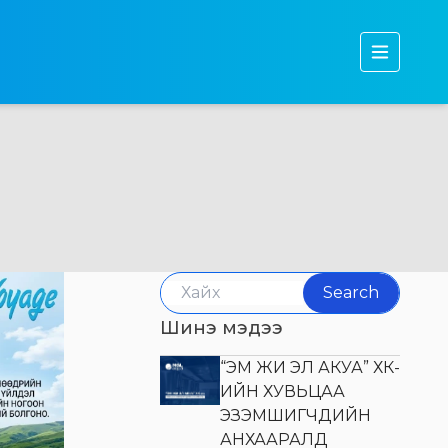
Бидний тухай
Бүтээгдэхүүн
Тогтвортой хөгжил
Хөрөнгө оруулагчдад
Мэдээ, мэдээлэл
Search
Шинэ мэдээ
“ЭМ ЖИ ЭЛ АКУА” ХК-
ИЙН ХУВЬЦАА
ЭЗЭМШИГЧДИЙН
АНХААРАЛД