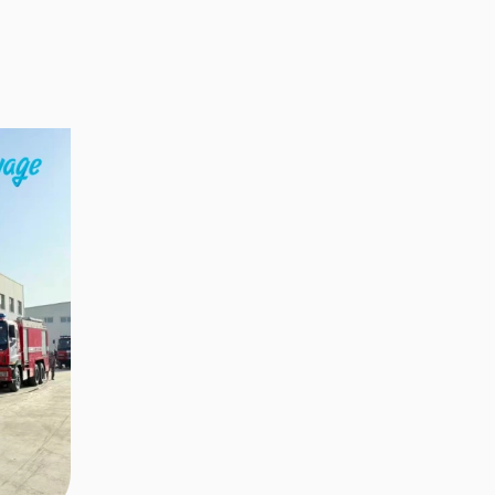
Видео мэдээ
Монгол Улсын
хамгийн анхны
хамгийн том цэвэр
усны үйлдвэр