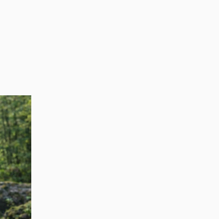
Voyage брэндийн
"Байртай бөглөө"
хөтөлбөрийн хоёр
дахь хоёр өрөө
байрны азтанаар 7
настай О.Буяннэмэх
тодров
Эм Жи Эл Акуа ХК-
иас “Байртай бөглөө”
хөтөлбөрийн азтан
Н.Цэцэгмаад хоёр
өрөө байрны түлхүүр
гардууллаа
Н.Цэцэгмаа: 13 жил
байр түрээсэлсэн ч
Voyage цэвэр уснаас