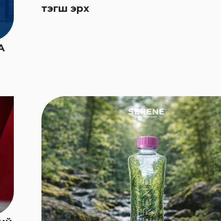
тэгш эрх
А