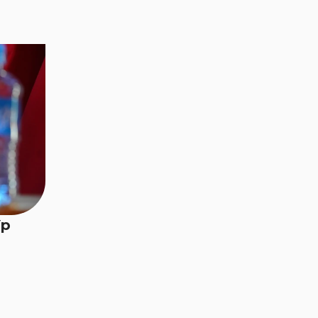
дараагийн шатыг
эхлүүлж олон нийтэд
нээлттэй хувьцаат
компани болохоор
шийдвэрлэлээ
Видео мэдээ
Итгэл төгс хэрэглээ
Мэдээ
Эрүүл, чанартай
амьдралын хэв маяг,
спортыг дэмжигч
Voyage брэнд
Үр
Видео мэдээ
Үүргэвчтэй аяллын
Г.Ганхүү Эм Жи Эл Акуа
компаниар зочиллоо