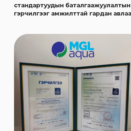
стандартуудын баталгаажуулалтын
гэрчилгээг амжилттай гардан авла