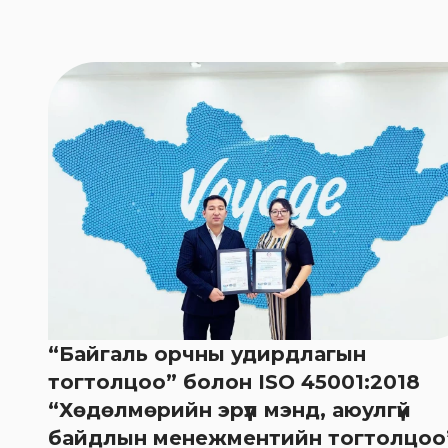
“Байгаль орчны удирдлагын
тогтолцоо” болон ISO 45001:2018
“Хөдөлмөрийн эрүүл мэнд, аюулгүй
байдлын менежментийн тогтолцоо