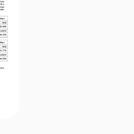
ийн хувьцаа
эзэмшигчдийн
ээлжит бус хурал
товлогдлоо
Хувьцаа
эзэмшигчдэд
Монгол Улсын ууган
цэвэр усны үйлдвэр
олон нийтийн
компани болж
байна.
Хувьцаа
эзэмшигчдэд
Эм Жи Эл Акуа
компани
хөгжлийнхөө