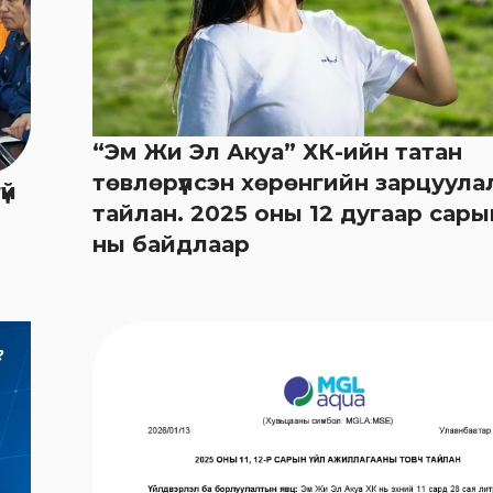
“Эм Жи Эл Акуа” ХК-ийн татан
төвлөрүүлсэн хөрөнгийн зарцуул
үй
тайлан. 2025 оны 12 дугаар сары
ны байдлаар