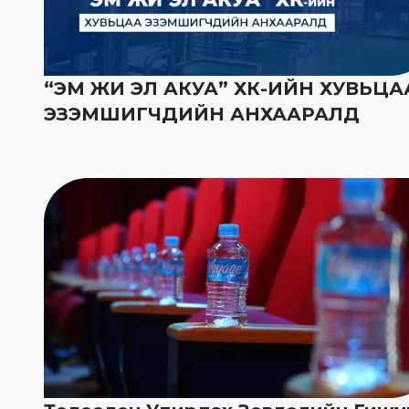
“ЭМ ЖИ ЭЛ АКУА” ХК-ИЙН ХУВЬЦА
ЭЗЭМШИГЧДИЙН АНХААРАЛД