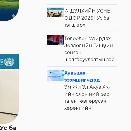
💧 ДЭЛХИЙН УСНЫ
ӨДӨР 2026 | Ус ба
тэгш эрх
Төлөөлөн Удирдах
Зөвлөлийн Гишүүний
сонгон
шалгаруулалтын зар
Хувьцаа
эзэмшигчдэд
Эм Жи Эл Акуа ХК-
ийн олон нийтээс
татан төвлөрүүлсэн
хөрөнгийн
зарцуулалтын 2024
оны 4 улирлын
Ус ба
тайлан