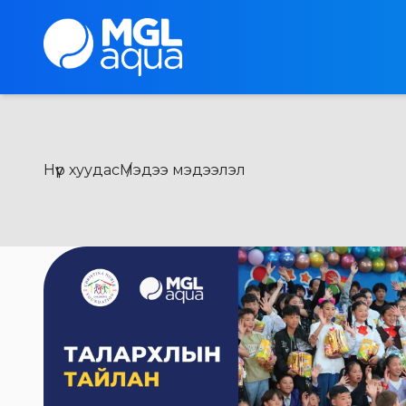
Нүүр хуудас
Мэдээ мэдээлэл