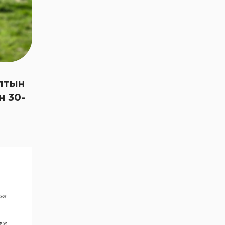
Эм Жи Эл Акуа ХК-
ийн төлөөлөн
удирдах зөвлөлийн
гишүүнд нэр дэвшүүлэх
тухай зарлал
алтын
Хувьцаа
н 30-
эзэмшигчдэд
Эм Жи Эл Акуа ХК
2024 оны эхний
хагас жилийн үйл
ажиллагааны
тайлангаа
танилцууллаа
Хувьцаа
эзэмшигчдэд
Эм Жи Эл Акуа ХК-