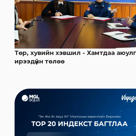
Төр, хувийн хэвшил - Хамтдаа аюулг
ирээдүйн төлөө