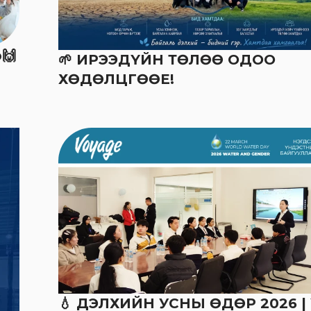
р🙌
🌱 ИРЭЭДҮЙН ТӨЛӨӨ ОДОО
ХӨДӨЛЦГӨӨЕ!
💧 ДЭЛХИЙН УСНЫ ӨДӨР 2026 | 