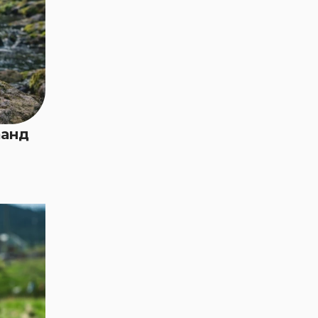
40 ширхгийг аваад л
орон сууцтай боллоо
Эм Жи Эл Акуа ХК-
ийн олон нийтээс
татан төвлөрүүлсэн
хөрөнгийн
зарцуулалтын тайлан
аанд
Voyage цэвэр усаа
уугаад БАЙРТАЙ
болох урамшуулалт
хөтөлбөр эхэллээ
Эм Жи Эл Акуа ХК-
ийн хувьцаа
эзэмшигчдийн
ээлжит бус хурал
боллоо