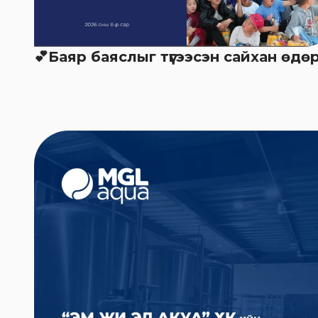
💕Баяр баяслыг түгээсэн сайхан өдө