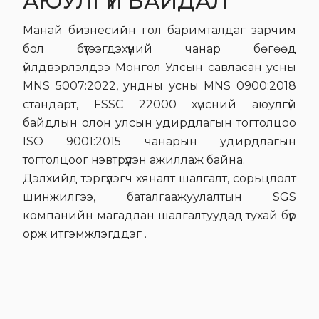
АЮУЛГҮЙ БАЙДАЛ
Манай бизнесийн гол баримталдаг зарчим
бол бүтээгдэхүүний чанар бөгөөд
үйлдвэрлэлдээ Монгол Улсын савласан усны
MNS 5007:2022, ундны усны MNS 0900:2018
стандарт,
FSSC 22000
хүнсний аюулгүй
байдлын олон улсын удирдлагын тогтолцоо
ISO 9001:2015
чанарын удирдлагын
тогтолцоог нэвтрүүлэн ажиллаж байна.
Дэлхийд тэргүүлэгч хяналт шалгалт, сорьцлолт
шинжилгээ, баталгаажуулалтын SGS
компанийн магадлан шалгалтуудад тухай бүр
орж итгэмжлэгддэг .