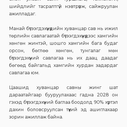
шийдлийг тасралтгүй нэвтрүүлж, сайжруулан
ажилладаг.
Манай бүтээгдэхүүнүүдийн хуванцар сав нь ижил
төрлийн савлагаатай бүтээгдэхүүнүүдээс хамгийн
хөнгөн жинтэй, шошго хамгийн бага будаг
орсон, бөглөө хөнгөн, тунгалаг мөн
бүтээгдэхүүний савлагаа нь их даац даадаг
бөгөөд байгальд хамгийн хурдан задардаг
савлагаа юм.
Цаашид хуванцар савны жинг шат
дараатайгаар бууруулахаас гадна 2028 он
гэхэд бүтээгдэхүүний баглаа боодолд 90% хүртэл
дахин боловсруулсан түүхий эд ашиглахаар
зорин ажиллаж байна.