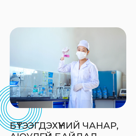
БҮТЭЭГДЭХҮҮНИЙ ЧАНАР,