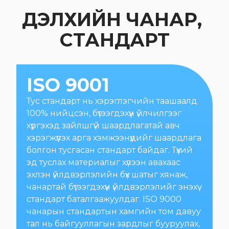
ДЭЛХИЙН ЧАНАР, 
СТАНДАРТ
ISO 9001
Тус стандарт нь хэрэглэгчийн таашаалд
100% нийцсэн, бүтээгдэхүүн үйлчилгээг
хүргэхэд зайлшгүй шаардлагатай авч
хэрэгжүүлэх арга хэмжээнүүдийг шаардлага
болгон тусгасан стандарт байдаг. Түүхий
эд туслах материалыг хүлээн авахаас
эхлэн үйлдвэрлэлийн бүх шатыг хянаж,
чанартай бүтээгдэхүүн үйлдвэрлэлийг энэхүү
стандарт баталгаажуулдаг. ISO 9000
чанарын стандартын хамгийн том давуу
тал нь байгууллагын зардлыг бууруулах,