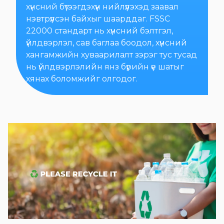
хүнсний бүтээгдэхүүн нийлүүлэхэд заавал
нэвтрүүлсэн байхыг шаарддаг. FSSC
22000 стандарт нь хүнсний бэлтгэл,
үйлдвэрлэл, сав баглаа боодол, хүнсний
хангамжийн хуваарилалт зэрэг тус тусад
нь үйлдвэрлэлийн янз бүрийн үе шатыг
хянах боломжийг олгодог.