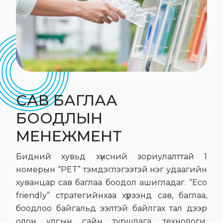
САВ БАГЛАА
БООДЛЫН
МЕНЕЖМЕНТ
Бидний хувьд хүнсний зориулалттай 1
номерын “PET” тэмдэглэгээтэй нэг удаагийн
хуванцар сав баглаа боодол ашигладаг. “Eco
friendly” стратегийнхаа хүрээнд сав, баглаа,
боодлоо байгальд ээлтэй байлгах тал дээр
олон улсын сайн туршлага, технологи,