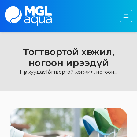
Бидний тухай
Бүтээгдэхүүн
Тогтвортой хөгжил
Тогтвортой хөгжил,
Хөрөнгө оруулагчдад
ногоон ирээдүй
Мэдээ, мэдээлэл
Нүүр хуудас
Тогтвортой хөгжил, ногоон...