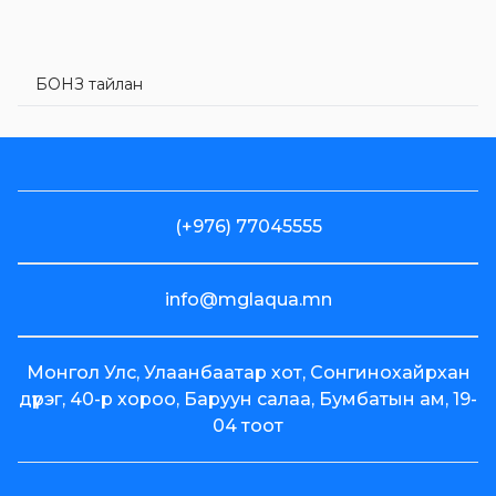
БОНЗ тайлан
(+976) 77045555
info@mglaqua.mn
Монгол Улс, Улаанбаатар хот, Сонгинохайрхан
дүүрэг, 40-р хороо, Баруун салаа, Бумбатын ам, 19-
04 тоот