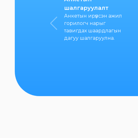
шалгаруулалт
Анкетын ирүүлсэн ажил
горилогч нарыг
тавигдах шаардлагын
дагуу шалгаруулна.