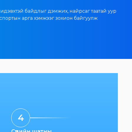
 идэвхтэй байдлыг дэмжих, найрсаг таатай уур
р спортын арга хэмжээг зохион байгуулж
4
5
Сүүлийн шатны
Шийдвэр хүргүүлэх