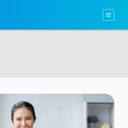
Бидний тухай
Бүтээгдэхүүн
Тогтвортой хөгжил
Хөрөнгө оруулагчдад
Мэдээ, мэдээлэл