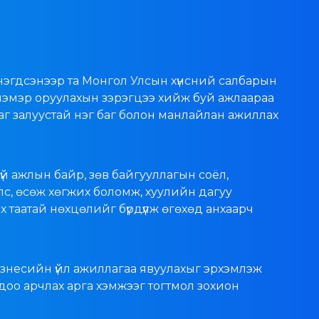
 нэгдсэнээр та Монгол Улсын хүнсний салбарын
 нэмэр оруулахын зэрэгцээ хийж буй ажлаараа
аг залуустай нэг баг болон манлайлан ажиллах
үй ажлын байр, зөв байгууллагын соёл,
с, өсөж хөгжих боломж, хуулийн дагуу
х таатай нөхцөлийг бүрдүүлж өгөхөд анхаарч
знесийн үйл ажиллагаа явуулахыг эрхэмлэж
одоо арчлах арга хэмжээг тогтмол зохион