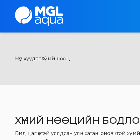
Нүүр хуудас
Хүний нөөц
ХҮНИЙ НӨӨЦИЙН БОДЛО
Бид цаг үетэй уялдсан уян хатан, оновчтой хүн