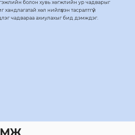
эжлийн болон хувь хөгжлийн ур чадварыг
иг хандлагатай хөл нийлүүлэн тасралтгүй
длэг чадвараа ахиулахыг бид дэмждэг.
ГЭМЖ