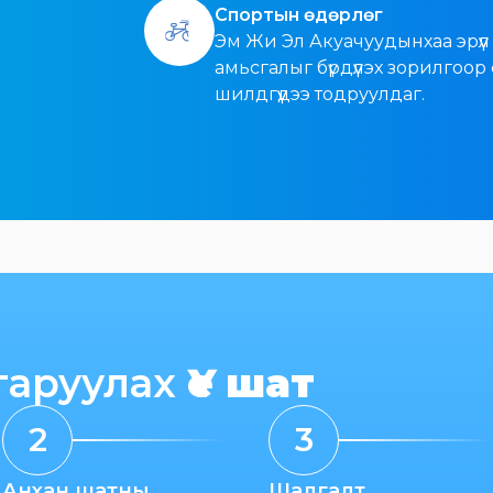
Спортын өдөрлөг
Эм Жи Эл Акуачуудынхаа эрүүл
амьсгалыг бүрдүүлэх зорилгоо
шилдгүүдээ тодруулдаг.
гаруулах
Үе шат
2
3
Анхан шатны
Шалгалт