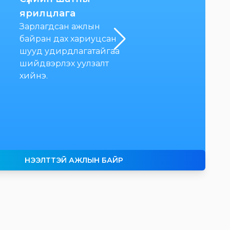
Ажлын байранд
ярилцлага
тэнцсэн ажилтныг
Зарлагдсан ажлын
хариуцах шууд
байран дах хариуцсан
удирдлагатай холб
шууд удирдлагатайгаа
хөдөлмөрийн
шийдвэрлэх уулзалт
харилцааг үүсч дасан
хийнэ.
зохицох хөтөлбөрт
хамруулна.
НЭЭЛТТЭЙ АЖЛЫН БАЙР