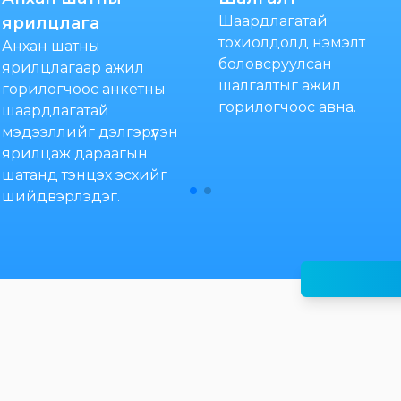
Шаардлагатай
ярилцлага
тохиолдолд нэмэлт
Анхан шатны
боловсруулсан
ярилцлагаар ажил
шалгалтыг ажил
горилогчоос анкетны
горилогчоос авна.
шаардлагатай
мэдээллийг дэлгэрүүлэн
ярилцаж дараагын
шатанд тэнцэх эсхийг
шийдвэрлэдэг.