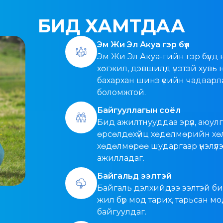
БИД ХАМТДАА
Эм Жи Эл Акуа гэр бүл
Эм Жи Эл Акуа-гийн гэр бүлд
хөгжил, дэвшилд үнэтэй хувь
бахархан шинэ үеийн чадварл
боломжтой.
Байгууллагын соёл
Бид ажилтнууддаа эрүүл, аюулг
өрсөлдөхүйц хөдөлмөрийн хөл
хөдөлмөрөө шударгаар үнэлүүлэ
ажилладаг.
Байгальд ээлтэй
Байгаль дэлхийдээ ээлтэй би
жил бүр мод тарих, тарьсан м
байгуулдаг.