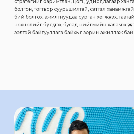
стратегийг баримтлан, цогц удирдлагаар ханг
болгон, тогтвор суурьшилтай, сэтгэл ханамжта
бий болгох, ажилтнуудаа сурган хөгжүүлэх, таат
нөхцөлийг бүрдүүлэх, бусад нийгмийн халамж үзү
ээлтэй байгууллага байхыг зорин