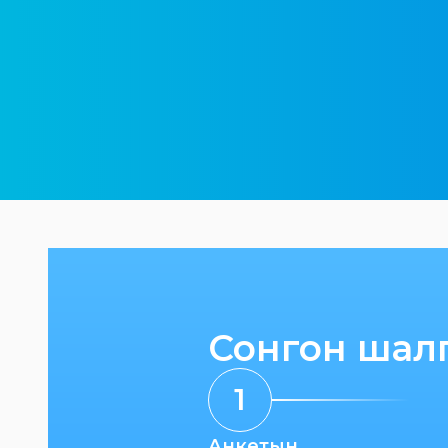
Сонгон шал
1
Анкетын