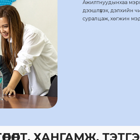
Ажилтнуудынхаа мэрг
дээшлүүлэх, дэлхийн ч
суралцаж, хөгжин мэ
ГӨЛӨЛТ, ХАНГАМЖ, ТЭТ