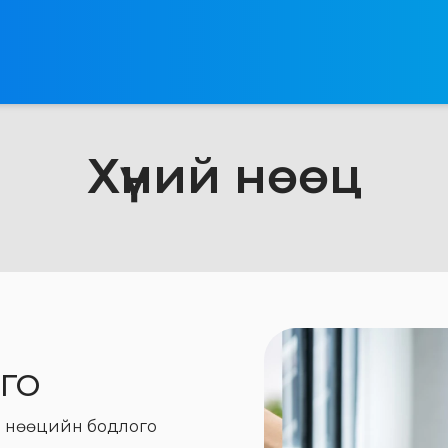
Хүний нөөц
ГО
ий нөөцийн бодлого