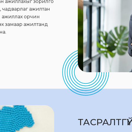
ан ажиллахыг зорилго
й, чадварлаг ажилтан
ай ажиллах орчин
үлэх замаар ажилтанд
 ажиллаж байна.
ТАСРАЛТГ