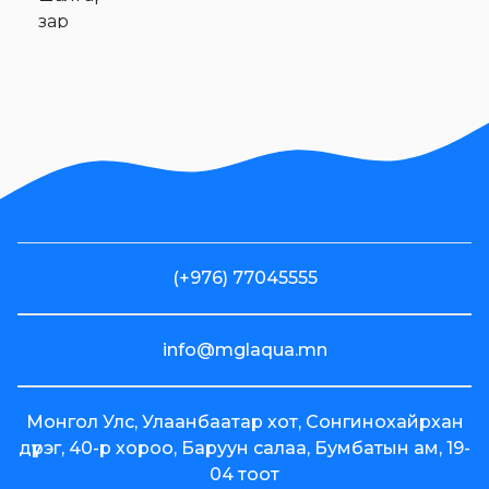
зар
Хувьцаа
эзэмшигчдэд
Эм Жи Эл
Акуа ХК-ийн
олон нийтээс
татан
төвлөрүүлсэн
хөрөнгийн
(+976) 77045555
зарцуулалтын
2024 оны 4
улирлын
info@mglaqua.mn
тайлан
Voyage
Монгол Улс, Улаанбаатар хот, Сонгинохайрхан
брэндийн
дүүрэг, 40-р хороо, Баруун салаа, Бумбатын ам, 19-
"Байртай
04 тоот
бөглөө"