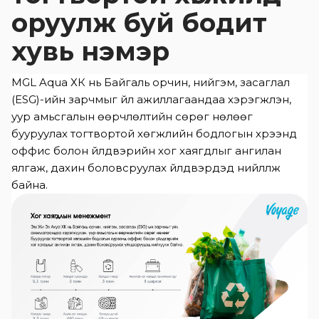
оруулж буй бодит
хувь нэмэр
MGL Aqua ХК нь Байгаль орчин, нийгэм, засаглал
(ESG)-ийн зарчмыг үйл ажиллагаандаа хэрэгжүүлэн,
уур амьсгалын өөрчлөлтийн сөрөг нөлөөг
бууруулах тогтвортой хөгжлийн бодлогын хүрээнд
оффис болон үйлдвэрийн хог хаягдлыг ангилан
ялгаж, дахин боловсруулах үйлдвэрүүдэд нийлүүлж
байна.