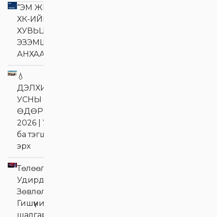
“ЭМ ЖИ ЭЛ АКУА”
ХК-ИЙН
ХУВЬЦАА
ЭЗЭМШИГЧДИЙН
АНХААРАЛД
💧
ДЭЛХИЙН
УСНЫ
ӨДӨР
2026 | Ус
ба тэгш
эрх
Төлөөлөн
Удирдах
Зөвлөлийн
Гишүүний сонгон
шалгаруулалтын