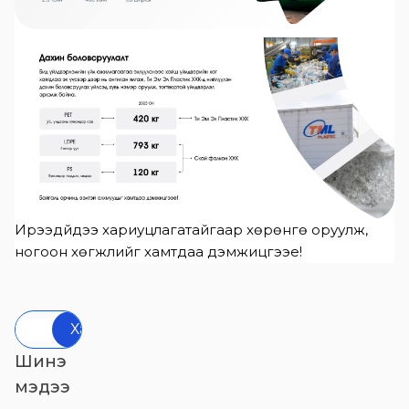
Ирээдүйдээ хариуцлагатайгаар хөрөнгө оруулж,
ногоон хөгжлийг хамтдаа дэмжицгээе!
Хайх
Шинэ
мэдээ