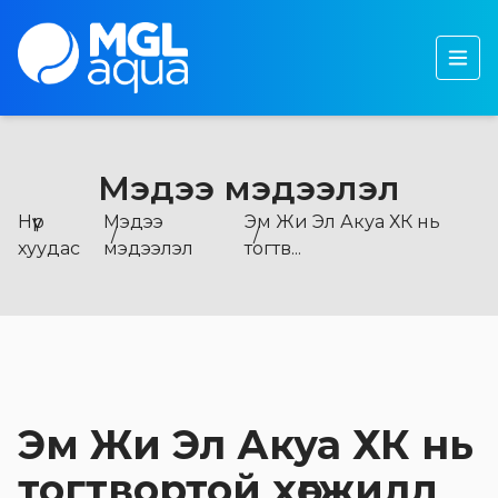
Бидний тухай
Бүтээгдэхүүн
Тогтвортой хөгжил
Мэдээ мэдээлэл
Хөрөнгө оруулагчдад
Нүүр
Мэдээ
Эм Жи Эл Акуа ХК нь
Мэдээ, мэдээлэл
хуудас
мэдээлэл
тогтв...
Эм Жи Эл Акуа ХК нь
тогтвортой хөгжилд