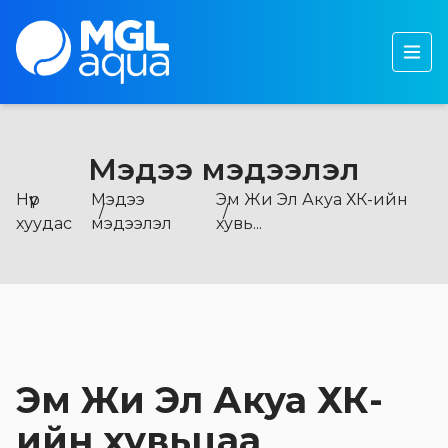
Бидний тухай
Бүтээгдэхүүн
Тогтвортой хөгжил
Мэдээ мэдээлэл
Хөрөнгө оруулагчдад
Нүүр
Мэдээ
Эм Жи Эл Акуа ХК-ийн
Мэдээ, мэдээлэл
хуудас
мэдээлэл
хувь...
Эм Жи Эл Акуа ХК-
ийн хувьцаа