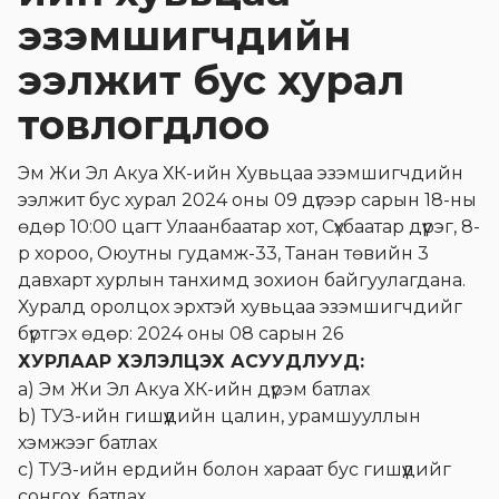
эзэмшигчдийн
ээлжит бус хурал
товлогдлоо
Эм Жи Эл Акуа ХК-ийн Хувьцаа эзэмшигчдийн
ээлжит бус хурал 2024 оны 09 дүгээр сарын 18-ны
өдөр 10:00 цагт Улаанбаатар хот, Сүхбаатар дүүрэг, 8-
р хороо, Оюутны гудамж-33, Танан төвийн 3
давхарт хурлын танхимд зохион байгуулагдана.
Хуралд оролцох эрхтэй хувьцаа эзэмшигчдийг
бүртгэх өдөр: 2024 оны 08 сарын 26
ХУРЛААР ХЭЛЭЛЦЭХ АСУУДЛУУД:
а) Эм Жи Эл Акуа ХК-ийн дүрэм батлах
b) ТУЗ-ийн гишүүдийн цалин, урамшууллын
хэмжээг батлах
с) ТУЗ-ийн ердийн болон хараат бус гишүүдийг
сонгох, батлах