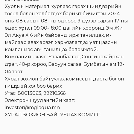
Хурлын материал, хурлаас гарах шийдвэрийн
төсөл болон холбогдох баримт бичигтэй 2024
оны 08 сарын 08-ны өдрөөс 9 дүгээр сарын 17-ны
өдөр хүртэл 09:00-18:00 цагийн хооронд Эм Жи
Эл Акуа ХК-ийн байранд ирж танилцах, и-
мэйлээр авах эсвэл харьяалагдах үнэт цаасны
компаниас авч танилцах боломжтой.
Компанийн хаяг: Улаанбаатар, Сонгинохайрхан
дүүрэг
, 40-р хороо,
Б
аруун салаа,
Б
умбатын ам 19-
04 тоот
Хурал зохион байгуулах комиссын дарга болон
гишүүдтэй холбоо барих
Утас: 80013063, 99210566
Электрон шуудангийн хаяг:
investor@mglaqua.mn
ХУРАЛ ЗОХИОН БАЙГУУЛАХ КОМИСС