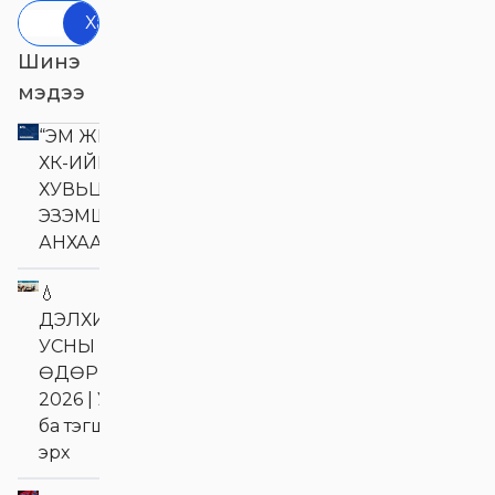
Хайх
Шинэ
мэдээ
“ЭМ ЖИ ЭЛ АКУА”
ХК-ИЙН
ХУВЬЦАА
ЭЗЭМШИГЧДИЙН
АНХААРАЛД
💧
ДЭЛХИЙН
УСНЫ
ӨДӨР
2026 | Ус
ба тэгш
эрх