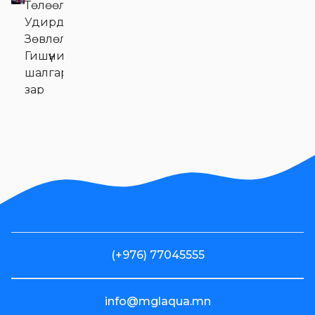
Төлөөлөн
Удирдах
Зөвлөлийн
Гишүүний сонгон
шалгаруулалтын
зар
Хувьцаа
эзэмшигчдэд
Эм Жи Эл
Акуа ХК-ийн
олон нийтээс
татан
төвлөрүүлсэн
хөрөнгийн
(+976) 77045555
зарцуулалтын
2024 оны 4
улирлын
info@mglaqua.mn
тайлан