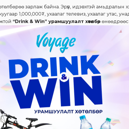
төлбөрөө зарлаж байна. Эрүүл, идэвхтэй амьдралын х
гаар 1,000,000₮, ухаалаг телевиз, ухаалаг утас, уна
мжтой
“Drink & Win” урамшуулалт хөтөлбөр
өнөөдрөөс 