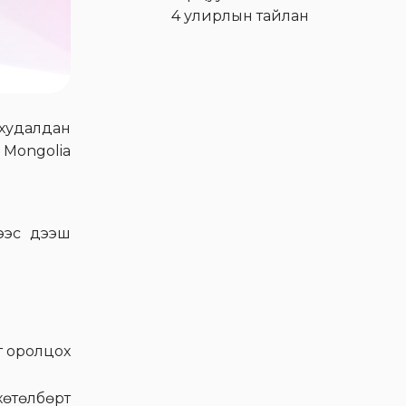
4 улирлын тайлан
Voyage брэндийн
"Байртай бөглөө"
хөтөлбөрийн хоёр дахь
хоёр өрөө байрны
ш худалдан
азтанаар 7 настай
 Mongolia
О.Буяннэмэх тодров
Эм Жи Эл Акуа ХК-иас
“Байртай бөглөө”
нээс дээш
хөтөлбөрийн азтан
Н.Цэцэгмаад хоёр өрөө
байрны түлхүүр гардууллаа
Н.Цэцэгмаа: 13 жил байр
т оролцох
түрээсэлсэн ч Voyage
цэвэр уснаас 40
хөтөлбөрт
ширхгийг аваад л орон