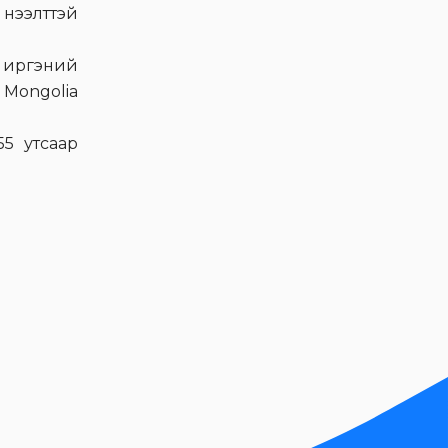
 нээлттэй
Үүргэвчтэй аяллын Г.Ганхүү
Эм Жи Эл Акуа
н иргэний
компаниар зочиллоо
 Mongolia
Видео мэдээ
Монгол Улсын хамгийн
5 утсаар
анхны хамгийн том
цэвэр усны үйлдвэр