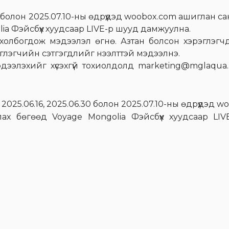
0 болон 2025.07.10-ны өдрүүдэд woobox.com ашиглан са
lia Фэйсбүүх хуудсаар LIVE-р шууд дамжуулна.
у холбогдож мэдээлэл өгнө. Азтан болсон хэрэглэг
эглэгчийн сэтгэгдлийг нээлттэй мэдээлнэ.
дээлэхийг хүсэхгүй тохиолдолд marketing@mglaqu
2025.06.16, 2025.06.30 болон 2025.07.10-ны өдрүүдэд 
лах бөгөөд Voyage Mongolia Фэйсбүүх хуудсаар LI