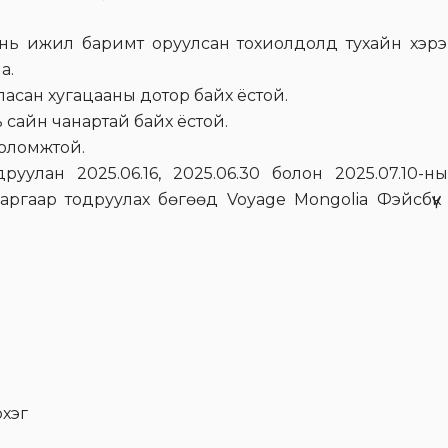
 нь ижил баримт оруулсан тохиолдолд тухайн хэр
а.
асан хугацааны дотор байх ёстой.
 сайн чанартай байх ёстой.
боломжтой.
руулан 2025.06.16, 2025.06.30 болон 2025.07.10-ны
аргаар тодруулах бөгөөд Voyage Mongolia Фэйсбүүк
рхэг