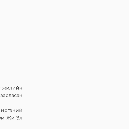
Хувьцаа эзэмшигчдэд
Эм Жи Эл Акуа компани
хөгжлийнхөө дараагийн
шатыг эхлүүлж олон
нийтэд нээлттэй
хувьцаат компани
болохоор шийдвэрлэлээ
Видео мэдээ
Итгэл төгс хэрэглээ
Мэдээ
нэг жилийн
Эрүүл, чанартай
 зарласан
амьдралын хэв маяг,
спортыг дэмжигч
э иргэний
Voyage брэнд
 Эм Жи Эл
Видео мэдээ