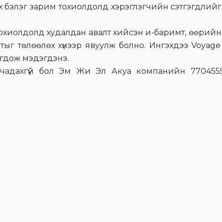
х бэлэг зарим тохиолдолд хэрэглэгчийн сэтгэгдлийг
тохиолдолд худалдан авалт хийсэн и-баримт, өөрий
мтыг төлөөлөх хүнээр явуулж болно. Ингэхдээ Voyage
огдож мэдэгдэнэ.
 чадахгүй бол Эм Жи Эл Акуа компанийн 7704555