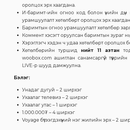
оролцох эрх хаагдана.
И-баримт-ийн огноо код болон үнийн дүн
урамшуулалт хөтөлбөрт оролцох эрх хаагдан
Баримтын огноо урамшуулалт хөтөлбөр зарл
Коммент хэсэгт оруулсан баримтын зураг нь
Хэрэглэгч хэдэн ч удаа хөтөлбөрт оролцох 
Хөтөлбөрийн туршид
нийт 11 азтан
тод
woobox.com ашиглан санамсаргүй түүврийн 
LIVE-р шууд дамжуулна.
Бэлэг:
Унадаг дугуй – 2 ширхэг
Ухаалаг телевиз – 2 ширхэг
Ухаалаг утас – 1 ширхэг
1.000.000₮ – 4 ширхэг
Voyage бүтээгдэхүүний нэг жилийн эрх – 2 ши