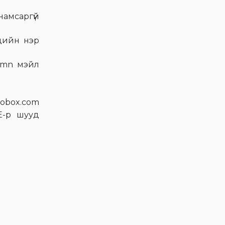
дэвшүүлэх тухай зарлал
намсаргүй
Хувьцаа эзэмшигчдэд
чдийн нэр
Эм Жи Эл Акуа ХК 2024
оны эхний хагас жилийн
a.mn мэйл
үйл ажиллагааны
тайлангаа танилцууллаа
woobox.com
Хувьцаа эзэмшигчдэд
VE-р шууд
Эм Жи Эл Акуа ХК-ийн
хувьцаа эзэмшигчдийн
ээлжит бус хурал
товлогдлоо
Хувьцаа эзэмшигчдэд
Монгол Улсын ууган
цэвэр усны үйлдвэр олон
нийтийн компани болж
байна.