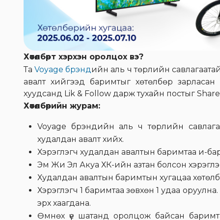
Хөтөлбөрт хэрхэн оролцох вэ?
Та
Voyage брэнд
ийн аль ч төрлийн савлагаатай 
авалт хийгээд баримтыг хөтөлбөр зарласан 
хуудсанд Lik & Follow дарж тухайн постыг Sha
Хөтөлбөрийн журам:
Voyage брэндийн аль ч төрлийн савлагаат
худалдан авалт хийх.
Хэрэглэгч худалдан авалтын баримтаа и-барим
Эм Жи Эл Акуа ХК-ийн азтан болсон хэрэглэгч
Худалдан авалтын баримтын хугацаа хөтөлб
Хэрэглэгч 1 баримтаа зөвхөн 1 удаа оруулн
эрх хаагдана.
Өмнөх үе шатанд оролцож байсан баримта