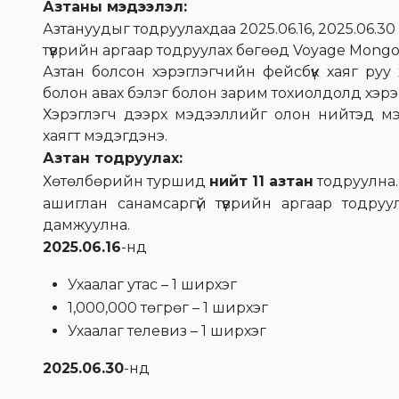
Азтаны мэдээлэл:
Азтануудыг тодруулахдаа 2025.06.16, 2025.06.3
түүврийн аргаар тодруулах бөгөөд Voyage Mongo
Азтан болсон хэрэглэгчийн фейсбүүк хаяг ру
болон авах бэлэг болон зарим тохиолдолд хэр
Хэрэглэгч дээрх мэдээллийг олон нийтэд мэ
хаягт мэдэгдэнэ.
Азтан тодруулах:
Хөтөлбөрийн туршид
нийт 11 азтан
тодруулна. 
ашиглан санамсаргүй түүврийн аргаар тодруу
дамжуулна.
2025.06.16
-нд
Ухаалаг утас – 1 ширхэг
1,000,000 төгрөг – 1 ширхэг
Ухаалаг телевиз – 1 ширхэг
2025.06.30
-нд