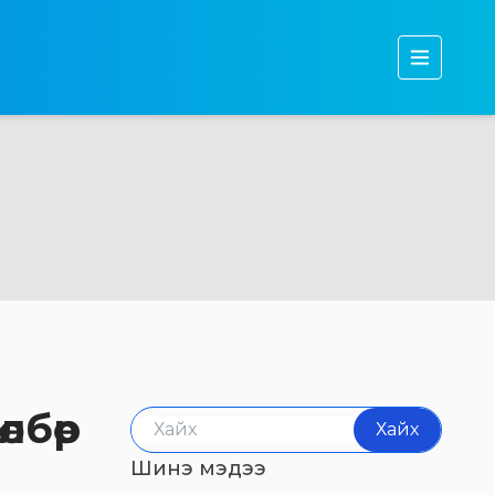
Бидний тухай
Бүтээгдэхүүн
Тогтвортой хөгжил
Хөрөнгө оруулагчдад
Мэдээ, мэдээлэл
лбөр
Хайх
Шинэ мэдээ