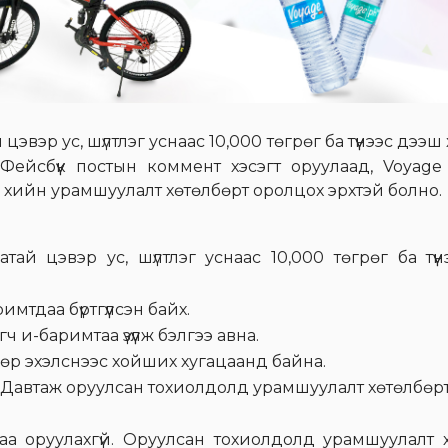
цэвэр ус, шүлтлэг уснаас 10,000 төгрөг ба түүнээс дээ
Фейсбүүк постын коммент хэсэгт оруулаад, Voyage
re хийн урамшуулалт хөтөлбөрт оролцох эрхтэй болно.
ай цэвэр ус, шүлтлэг уснаас 10,000 төгрөг ба түү
тдаа бүртгүүлсэн байх.
 и-баримтаа үзүүлж бэлгээ авна.
өр эхэлснээс хойших хугацаанд байна.
а. Давтаж оруулсан тохиолдолд урамшуулалт хөтөлбөр
а оруулахгүй. Оруулсан тохиолдолд урамшуулалт 