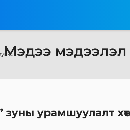
Мэдээ мэдээлэл
уны...
” зуны урамшуулалт хөтө