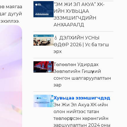
“ЭМ ЖИ ЭЛ АКУА” ХК-
эв маягаа
ИЙН ХУВЬЦАА
даг дугуй
ЭЗЭМШИГЧДИЙН
эхэллээ.
АНХААРАЛД
💧 ДЭЛХИЙН УСНЫ
ӨДӨР 2026 | Ус ба тэгш
эрх
Төлөөлөн Удирдах
Зөвлөлийн Гишүүний
сонгон шалгаруулалтын
зар
Хувьцаа эзэмшигчдэд
Эм Жи Эл Акуа ХК-ийн
олон нийтээс татан
төвлөрүүлсэн хөрөнгийн
зарцуулалтын 2024 оны