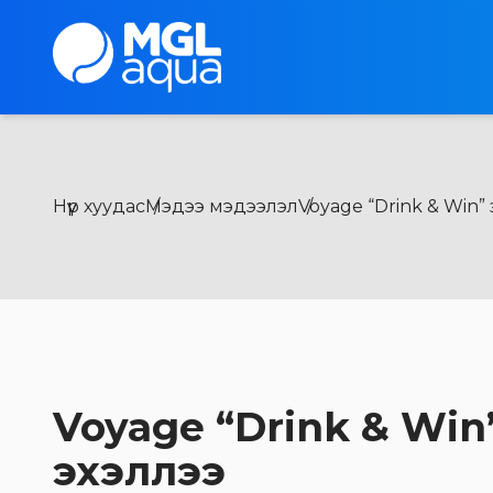
Нүүр хуудас
Мэдээ мэдээлэл
Voyage “Drink & Win” з
Voyage “Drink & Win
эхэллээ