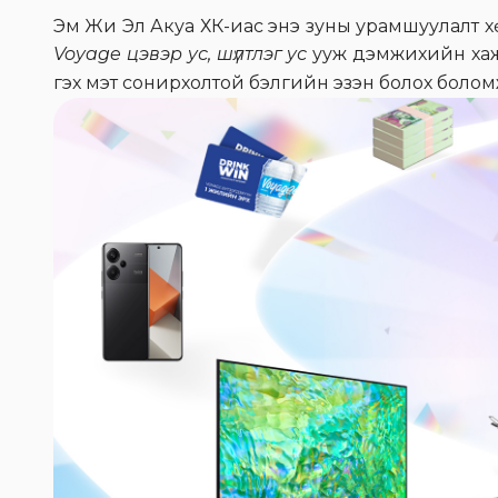
Эм Жи Эл Акуа ХК-иас энэ зуны урамшуулалт хө
Voyage цэвэр ус, шүлтлэг ус
ууж дэмжихийн хажуу
гэх мэт сонирхолтой бэлгийн эзэн болох боло