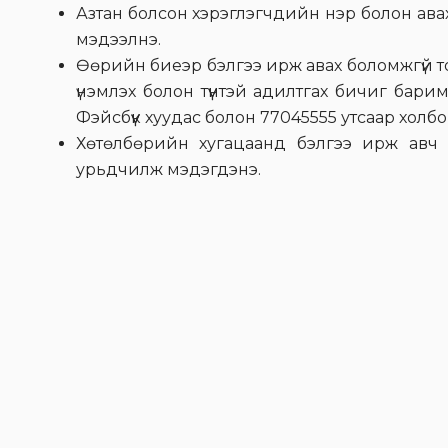
Азтан болсон хэрэглэгчдийн нэр болон ава
мэдээлнэ.
Өөрийн биеэр бэлгээ ирж авах боломжгүй 
үнэмлэх болон түүнтэй адилтгах бичиг бари
Фэйсбүүк хуудас болон 77045555 утсаар холб
Хөтөлбөрийн хугацаанд бэлгээ ирж авч
урьдчилж мэдэгдэнэ.