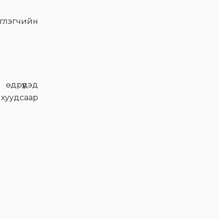
сууцтай боллоо
эглэгчийн
Эм Жи Эл Акуа ХК-ийн
олон нийтээс татан
төвлөрүүлсэн хөрөнгийн
зарцуулалтын тайлан
 өдрүүдэд
Voyage цэвэр усаа
 хуудсаар
уугаад БАЙРТАЙ болох
урамшуулалт хөтөлбөр
эхэллээ
Эм Жи Эл Акуа ХК-ийн
хувьцаа эзэмшигчдийн
ээлжит бус хурал боллоо
Эм Жи Эл Акуа ХК-ийн
төлөөлөн удирдах
зөвлөлийн гишүүнд нэр