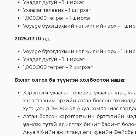
Унадаг дугуй – 1 ширхэг
Ухаалаг телевиз – 1 ширхэг
1,000,000 төгрөг – 1 ширхэг
Voyage бүтээгдэхүүний нэг жилийн эрх – 1 шир
2025.07.10
-нд
Voyage бүтээгдэхүүний нэг жилийн эрх – 1 шир
Унадаг дугуй – 1 ширхэг
1,000,000 төгрөг – 2 ширхэг
Бэлэг олгох ба түүнтэй холбоотой нөхцөл:
Хэрэглэгч ухаалаг телевиз, ухаалаг утас, ун
хэрэглээний эрхийн азтан болсон тохиол
хугацаанд Эм Жи Эл Акуа компаниас гардаж
Азтан болсон хэрэглэгчийн бүртгэлийн мэдэ
үнэмлэх түүнтэй адилтгах бичиг баримт бо
Акуа ХК-ийн ажилтанд өгч, хувийн Фейсбүүк