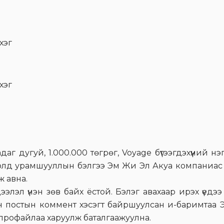
хэг
хэг
адаг дугуй, 1.000.000 төгрөг, Voyage бүтээгдэхүүний 
долд урамшууллын бэлгээ Эм Жи Эл Акуа компаниас
 авна.
элэл үнэн зөв байх ёстой. Бэлэг авахаар ирэх үедэ
лон постын коммент хэсэгт байршуулсан и-баримтаа
 профайлаа харуулж баталгаажуулна.