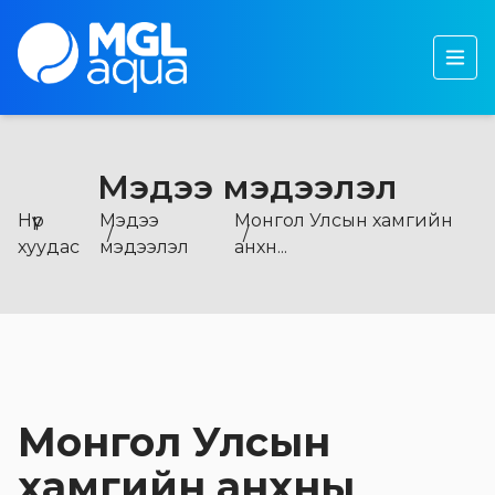
Бидний тухай
Бүтээгдэхүүн
Тогтвортой хөгжил
Мэдээ мэдээлэл
Хөрөнгө оруулагчдад
Нүүр
Мэдээ
Монгол Улсын хамгийн
Мэдээ, мэдээлэл
хуудас
мэдээлэл
анхн...
Монгол Улсын
хамгийн анхны