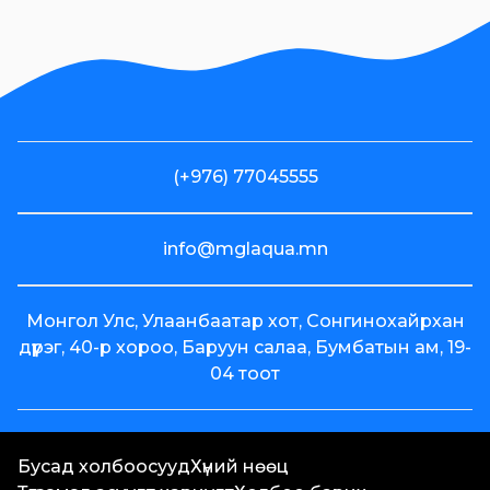
Эм Жи Эл
Акуа ХК-ийн
олон нийтээс
татан
төвлөрүүлсэн
хөрөнгийн
(+976) 77045555
зарцуулалтын
2024 оны 4
улирлын
info@mglaqua.mn
тайлан
Voyage
Монгол Улс, Улаанбаатар хот, Сонгинохайрхан
брэндийн
дүүрэг, 40-р хороо, Баруун салаа, Бумбатын ам, 19-
"Байртай
04 тоот
бөглөө"
хөтөлбөрийн
(+976) 77045555
хоёр дахь
info@mglaqua.mn
хоёр өрөө
Бусад холбоосууд
Хүний нөөц
Монгол Улс, Улаанбаа