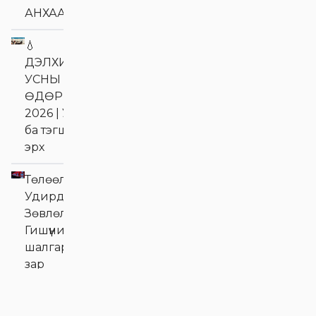
АНХААРАЛД
💧
ДЭЛХИЙН
УСНЫ
ӨДӨР
2026 | Ус
ба тэгш
эрх
Төлөөлөн
Удирдах
Зөвлөлийн
Гишүүний сонгон
шалгаруулалтын
зар
Хувьцаа
эзэмшигчдэд