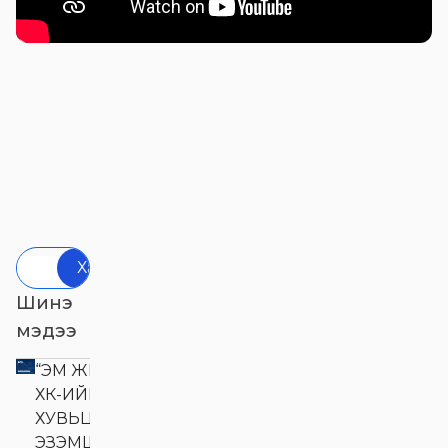
Хайх
Шинэ
мэдээ
“ЭМ ЖИ ЭЛ АКУА”
ХК-ИЙН
ХУВЬЦАА
ЭЗЭМШИГЧДИЙН