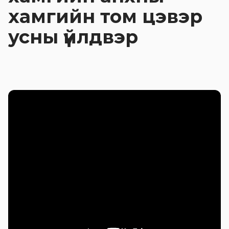
хамгийн том цэвэр
усны үйлдвэр