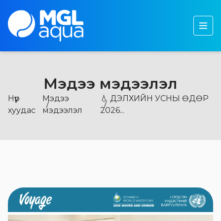
Бидний тухай
Бүтээгдэхүүн
Тогтвортой хөгжил
Мэдээ мэдээлэл
Хөрөнгө оруулагчдад
Нүүр
Мэдээ
💧 ДЭЛХИЙН УСНЫ ӨДӨР
Мэдээ, мэдээлэл
хуудас
мэдээлэл
2026...