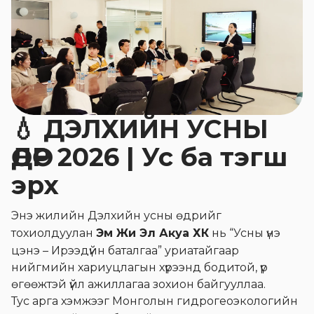
💧 ДЭЛХИЙН УСНЫ
ӨДӨР 2026 | Ус ба тэгш
эрх
Энэ жилийн Дэлхийн усны өдрийг
тохиолдуулан
Эм Жи Эл Акуа ХК
нь “Усны үнэ
цэнэ – Ирээдүйн баталгаа” уриатайгаар
нийгмийн хариуцлагын хүрээнд бодитой, үр
өгөөжтэй үйл ажиллагаа зохион байгууллаа.
Тус арга хэмжээг Монголын гидрогеоэкологийн