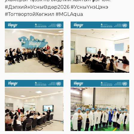
#ДэлхийнУсныӨдөр2026 #УсныҮнэЦэнэ
#ТогтвортойХөгжил #MGLAqua