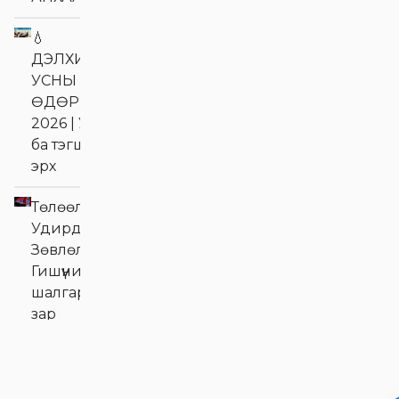
💧
ДЭЛХИЙН
УСНЫ
ӨДӨР
2026 | Ус
ба тэгш
эрх
Төлөөлөн
Удирдах
Зөвлөлийн
Гишүүний сонгон
шалгаруулалтын
зар
Хувьцаа
эзэмшигчдэд
Эм Жи Эл