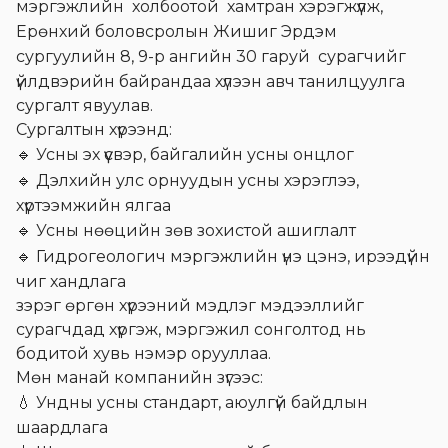
мэргэжлийн
холбоотой
хамтран хэрэгжүүлж,
Ерөнхий боловсролын Жишиг Эрдэм
сургуулийн 8, 9-р ангийн 30 гаруй
сурагчийг
үйлдвэрийн байрандаа хүлээн авч танилцуулга
сургалт явуулав.
Сургалтын хүрээнд:
🔹
Усны эх үүсвэр, байгалийн усны онцлог
🔹
Дэлхийн улс орнуудын усны хэрэглээ,
хүртээмжийн ялгаа
🔹
Усны нөөцийн зөв зохистой ашиглалт
🔹
Гидрогеологич мэргэжлийн үнэ цэнэ, ирээдүйн
чиг хандлага
зэрэг өргөн хүрээний мэдлэг мэдээллийг
сурагчдад хүргэж, мэргэжил сонголтод нь
бодитой хувь нэмэр орууллаа.
Мөн манай компанийн зүгээс:
💧
Ундны усны стандарт, аюулгүй байдлын
шаардлага