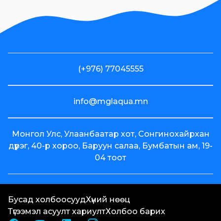
Акуа ХК-ийн
олон нийтээс
татан
төвлөрүүлсэн
хөрөнгийн
(+976) 77045555
зарцуулалтын
2024 оны 4
улирлын
info@mglaqua.mn
тайлан
Voyage
Монгол Улс, Улаанбаатар хот, Сонгинохайрхан
брэндийн
дүүрэг, 40-р хороо, Баруун салаа, Бумбатын ам, 19-
"Байртай
04 тоот
бөглөө"
хөтөлбөрийн
(+976) 77045555
хоёр дахь
info@mglaqua.mn
Бусад холбоосууд
хоёр өрөө
Хүний нөөц
Монгол Улс, Улаанбаа
Түгээмэл асуулт хариулт
байрны
Холбоо барих
дүүрэг, 40-р хороо, Ба