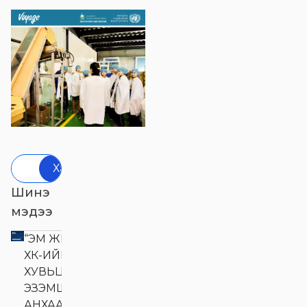
Хайх
Шинэ
мэдээ
“ЭМ ЖИ ЭЛ АКУА”
ХК-ИЙН
ХУВЬЦАА
ЭЗЭМШИГЧДИЙН
АНХААРАЛД