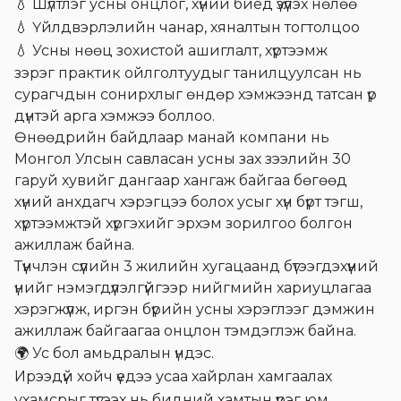
💧
Шүлтлэг усны онцлог, хүний биед үзүүлэх нөлөө
💧
Үйлдвэрлэлийн чанар, хяналтын тогтолцоо
💧
Усны
нөөц
зохистой
аш
иглалт, хүртээмж
зэрэг практик ойлголтуудыг танилцуулсан нь
сурагчдын сонирхлыг өндөр хэмжээнд татсан үр
дүнтэй арга хэмжээ боллоо.
Өнөөдрийн байдлаар манай компани нь
Монгол Улсын савласан усны зах зээлийн 30
гаруй хувийг дангаар хангаж байгаа бөгөөд
хүний анхдагч хэрэгцээ болох усыг хүн бүрт тэгш,
хүртээмжтэй хүргэхийг эрхэм зорилгоо болгон
ажиллаж байна.
Түүнчлэн сүүлийн 3 жилийн хугацаанд бүтээгдэхүүний
үнийг нэмэгдүүлэлгүйгээр нийгмийн хариуцлагаа
хэрэгжүүлж, иргэн бүрийн усны хэрэглээг дэмжин
ажиллаж байгаагаа онцлон тэмдэглэж байна.
🌍
Ус бол амьдралын үндэс.
Ирээдүй хойч үедээ усаа хайрлан хамгаалах
ухамсрыг түгээх нь бидний хамтын үүрэг юм.