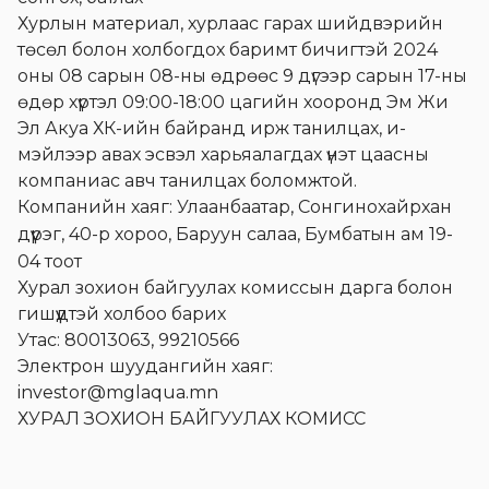
Хурлын материал, хурлаас гарах шийдвэрийн
төсөл болон холбогдох баримт бичигтэй 2024
оны 08 сарын 08-ны өдрөөс 9 дүгээр сарын 17-ны
өдөр хүртэл 09:00-18:00 цагийн хооронд Эм Жи
Эл Акуа ХК-ийн байранд ирж танилцах, и-
мэйлээр авах эсвэл харьяалагдах үнэт цаасны
компаниас авч танилцах боломжтой.
Компанийн хаяг: Улаанбаатар, Сонгинохайрхан
дүүрэг
, 40-р хороо,
Б
аруун салаа,
Б
умбатын ам 19-
04 тоот
Хурал зохион байгуулах комиссын дарга болон
гишүүдтэй холбоо барих
Утас: 80013063, 99210566
Электрон шуудангийн хаяг:
investor@mglaqua.mn
ХУРАЛ ЗОХИОН БАЙГУУЛАХ КОМИСС