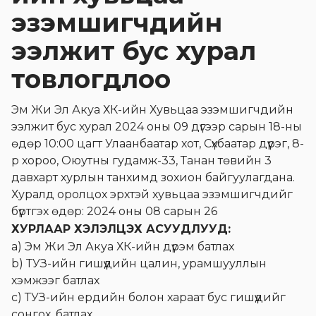
эзэмшигчдийн
ээлжит бус хурал
товлогдлоо
Эм Жи Эл Акуа ХК-ийн Хувьцаа эзэмшигчдийн
ээлжит бус хурал 2024 оны 09 дүгээр сарын 18-ны
өдөр 10:00 цагт Улаанбаатар хот, Сүхбаатар дүүрэг, 8-
р хороо, Оюутны гудамж-33, Танан төвийн 3
давхарт хурлын танхимд зохион байгуулагдана.
Хуралд оролцох эрхтэй хувьцаа эзэмшигчдийг
бүртгэх өдөр: 2024 оны 08 сарын 26
ХУРЛААР ХЭЛЭЛЦЭХ АСУУДЛУУД:
а) Эм Жи Эл Акуа ХК-ийн дүрэм батлах
b) ТУЗ-ийн гишүүдийн цалин, урамшууллын
хэмжээг батлах
с) ТУЗ-ийн ердийн болон хараат бус гишүүдийг
сонгох, батлах