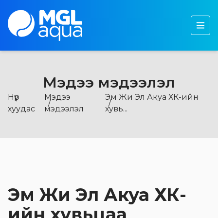
Бидний тухай
Бүтээгдэхүүн
Тогтвортой хөгжил
Мэдээ мэдээлэл
Хөрөнгө оруулагчдад
Нүүр
Мэдээ
Эм Жи Эл Акуа ХК-ийн
Мэдээ, мэдээлэл
хуудас
мэдээлэл
хувь...
Эм Жи Эл Акуа ХК-
ийн хувьцаа