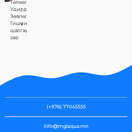
Төлөөлөн
Удирдах
Зөвлөлийн
Гишүүний сонгон
шалгаруулалтын
зар
Хувьцаа
эзэмшигчдэд
Эм Жи Эл
Акуа ХК-ийн
олон нийтээс
татан
төвлөрүүлсэн
хөрөнгийн
(+976) 77045555
зарцуулалтын
2024 оны 4
улирлын
info@mglaqua.mn
тайлан