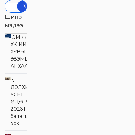
Хайх
Шинэ
мэдээ
“ЭМ ЖИ ЭЛ АКУА”
ХК-ИЙН
ХУВЬЦАА
ЭЗЭМШИГЧДИЙН
АНХААРАЛД
💧
ДЭЛХИЙН
УСНЫ
ӨДӨР
2026 | Ус
ба тэгш
эрх