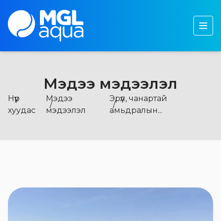
Бидний тухай
Бүтээгдэхүүн
Тогтвортой хөгжил
Мэдээ мэдээлэл
Хөрөнгө оруулагчдад
Нүүр
Мэдээ
Эрүүл, чанартай
Мэдээ, мэдээлэл
хуудас
мэдээлэл
амьдралын...