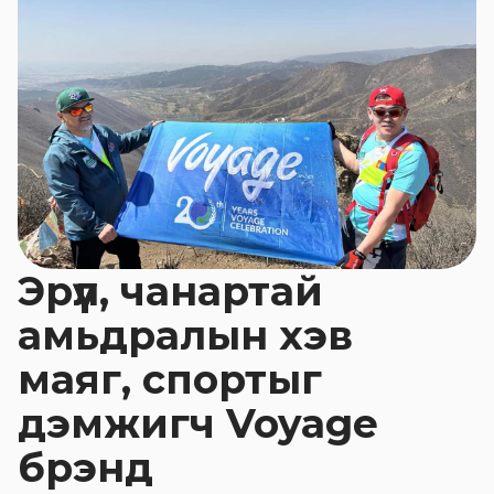
Эрүүл, чанартай
амьдралын хэв
маяг, спортыг
дэмжигч Voyage
брэнд