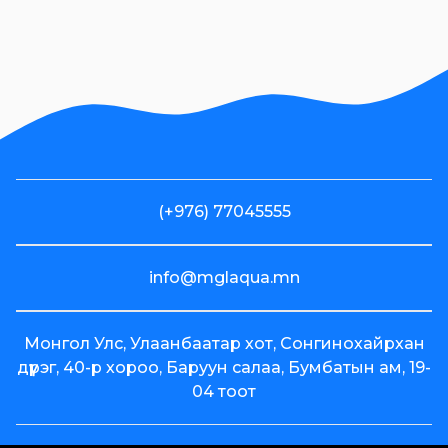
Хувьцаа
эзэмшигчдэд
Эм Жи Эл
Акуа ХК-ийн
олон нийтээс
татан
төвлөрүүлсэн
хөрөнгийн
(+976) 77045555
зарцуулалтын
2024 оны 4
улирлын
info@mglaqua.mn
тайлан
Voyage
Монгол Улс, Улаанбаатар хот, Сонгинохайрхан
брэндийн
дүүрэг, 40-р хороо, Баруун салаа, Бумбатын ам, 19-
"Байртай
04 тоот
бөглөө"
хөтөлбөрийн
(+976) 77045555