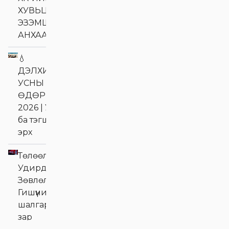
ХУВЬЦАА
ЭЗЭМШИГЧДИЙН
АНХААРАЛД
💧
ДЭЛХИЙН
УСНЫ
ӨДӨР
2026 | Ус
ба тэгш
эрх
Төлөөлөн
Удирдах
Зөвлөлийн
Гишүүний сонгон
шалгаруулалтын
зар