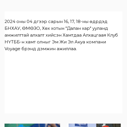
2024 оны 04 дүгээр сарын 16, 17, 18-ны өдрүүдэд 
БНХАУ, ӨМӨЗО, Хөх хотын "Далан хар" ууланд 
амжилттай алхалт хийсэн
Хамтдаа Алхацгаая Клуб 
НҮТББ-н хамт олныг
 Эм Жи Эл Акуа компани 
Voyage брэнд
дэмжин ажиллаа.