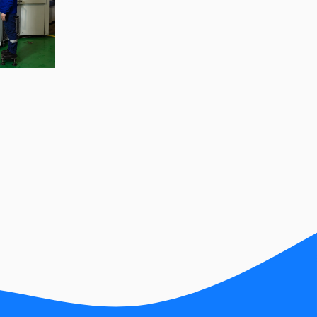
"Байртай бөглөө"
хөтөлбөрийн хоёр дахь
хоёр өрөө байрны
азтанаар 7 настай
О.Буяннэмэх тодров
Эм Жи Эл Акуа ХК-иас
“Байртай бөглөө”
хөтөлбөрийн азтан
Н.Цэцэгмаад хоёр өрөө
байрны түлхүүр гардууллаа
Н.Цэцэгмаа: 13 жил байр
түрээсэлсэн ч Voyage
цэвэр уснаас 40
ширхгийг аваад л орон
сууцтай боллоо
Эм Жи Эл Акуа ХК-ийн