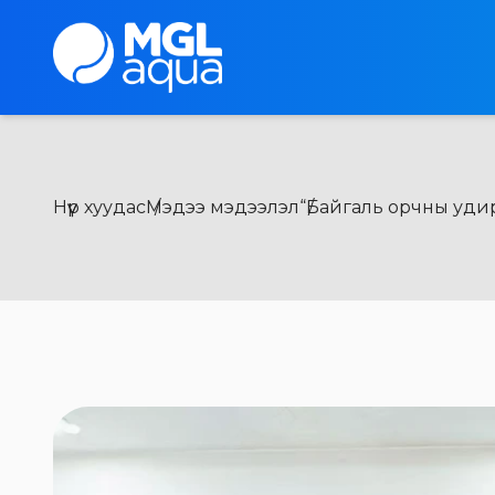
Нүүр хуудас
Мэдээ мэдээлэл
“Байгаль орчны удир