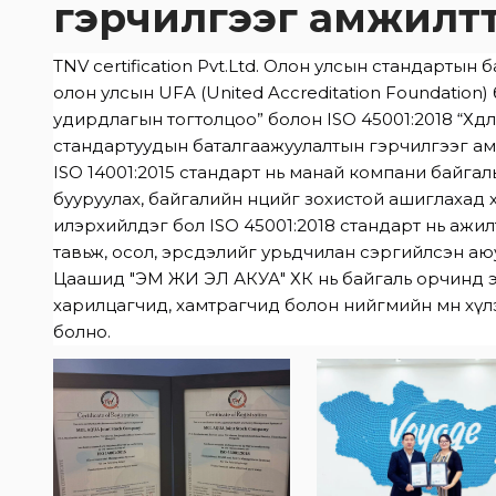
гэрчилгээг амжилтт
TNV certification Pvt.Ltd. Олон улсын стандартын 
олон улсын UFA (United Accreditation Foundation)
удирдлагын тогтолцоо” болон ISO 45001:2018 “Хө
стандартуудын баталгаажуулалтын гэрчилгээг ам
ISO 14001:2015 стандарт нь манай компани байгаль 
бууруулах, байгалийн нөөцийг зохистой ашиглахад
илэрхийлдэг бол ISO 45001:2018 стандарт нь ажил
тавьж, осол, эрсдэлийг урьдчилан сэргийлсэн а
Цаашид "ЭМ ЖИ ЭЛ АКУА" ХК нь байгаль орчинд ээ
харилцагчид, хамтрагчид болон нийгмийн өмнө хүл
болно.