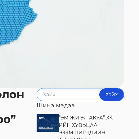
олон
Хайх
Шинэ мэдээ
оо”
“ЭМ ЖИ ЭЛ АКУА” ХК-
ИЙН ХУВЬЦАА
ЭЗЭМШИГЧДИЙН