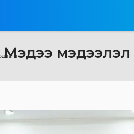
Мэдээ мэдээлэл
длагын...