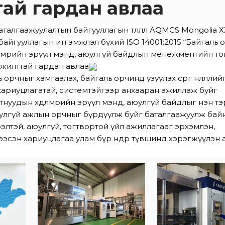
ай гардан авлаа
баталгаажуулалтын байгууллагын төлөөлөл AQMCS Mongolia 
 байгууллагын итгэмжлэл бүхий ISO 14001:2015 “Байгаль
дөлмөрийн эрүүл мэнд, аюулгүй байдлын менежментийн то
жилттай гардан авлаа
орчныг хамгаалах, байгаль орчинд үзүүлэх сөрөг нөлөөллий
 хариуцлагатай, системтэйгээр анхааран ажиллаж буйг
тнуудын хөдөлмөрийн эрүүл мэнд, аюулгүй байдлыг нэн т
юулгүй ажлын орчныг бүрдүүлж буйг баталгаажуулж байн
лтэй, аюулгүй, тогтвортой үйл ажиллагааг эрхэмлэн,
ээсэн хариуцлагаа улам бүр өндөр түвшинд хэрэгжүүлэн