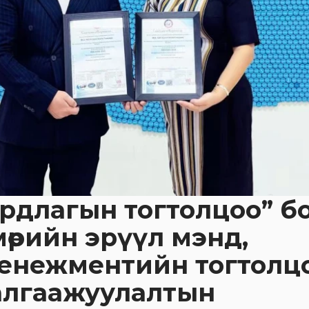
рдлагын тогтолцоо” б
лмөрийн эрүүл мэнд,
енежментийн тогтолц
алгаажуулалтын