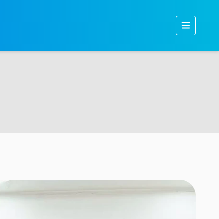
Бидний тухай
Бүтээгдэхүүн
Тогтвортой хөгжил
Хөрөнгө оруулагчдад
Мэдээ, мэдээлэл