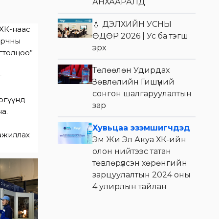
АНХААРАЛД
💧 ДЭЛХИЙН УСНЫ
ХХК-наас
ӨДӨР 2026 | Ус ба тэгш
 орчны
эрх
гтолцоо”
Төлөөлөн Удирдах
г
Зөвлөлийн Гишүүний
сонгон шалгаруулалтын
эргүүнд
зар
а.
Хувьцаа эзэмшигчдэд
 ажиллах
Эм Жи Эл Акуа ХК-ийн
олон нийтээс татан
төвлөрүүлсэн хөрөнгийн
зарцуулалтын 2024 оны
4 улирлын тайлан
Voyage брэндийн