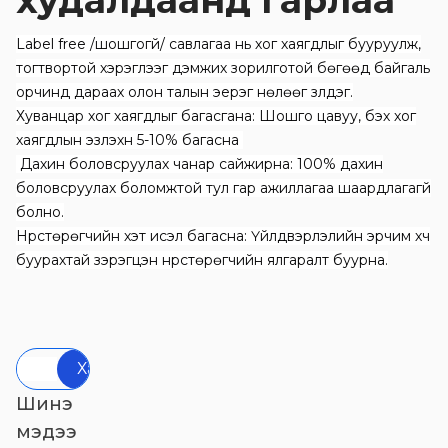
худалдаанд гарлаа
Label free /шошгогүй/ савлагаа нь хог хаягдлыг бууруулж,
тогтвортой хэрэглээг дэмжих зорилготой бөгөөд байгаль
орчинд дараах олон талын эерэг нөлөөг үзүүлдэг.
Хуванцар хог хаягдлыг багасгана:
Шошго цавуу, бэх хог
хаягдлын эзлэхүүн 5-10% багасна
Дахин боловсруулах чанар сайжирна:
100% дахин
боловсруулах боломжтой тул гар ажиллагаа шаардлагагүй
болно.
Нүүрстөрөгчийн хэт исэл багасна:
Үйлдвэрлэлийн эрчим хүч
буурахтай зэрэгцэн нүүрстөрөгчийн ялгаралт буурна.
Хайх
Шинэ
мэдээ