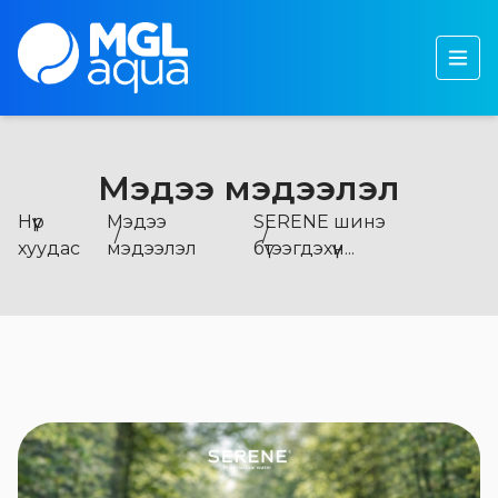
Бидний тухай
Бүтээгдэхүүн
Тогтвортой хөгжил
Мэдээ мэдээлэл
Хөрөнгө оруулагчдад
Нүүр
Мэдээ
SERENE шинэ
Мэдээ, мэдээлэл
хуудас
мэдээлэл
бүтээгдэхүүн...