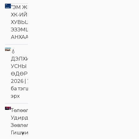
“ЭМ ЖИ ЭЛ АКУА”
ХК-ИЙН
ХУВЬЦАА
ЭЗЭМШИГЧДИЙН
АНХААРАЛД
💧
ДЭЛХИЙН
УСНЫ
ӨДӨР
2026 | Ус
ба тэгш
эрх
Төлөөлөн
Удирдах
Зөвлөлийн
Гишүүний сонгон