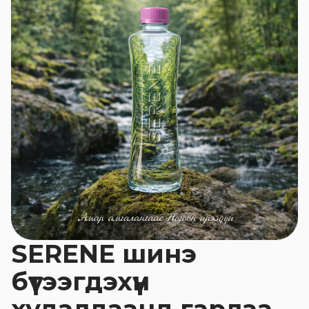
SERENE шинэ
бүтээгдэхүүн