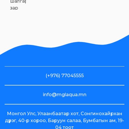
шалгаруулалтын
зар
Хувьцаа
эзэмшигчдэд
Эм Жи Эл
Акуа ХК-ийн
олон нийтээс
татан
төвлөрүүлсэн
хөрөнгийн
(+976) 77045555
зарцуулалтын
2024 оны 4
улирлын
info@mglaqua.mn
тайлан
Voyage
Монгол Улс, Улаанбаатар хот, Сонгинохайрхан
брэндийн
дүүрэг, 40-р хороо, Баруун салаа, Бумбатын ам, 19-
"Байртай
04 тоот